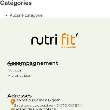
Catégories
Aucune catégorie
Accompagnement
Perte de poids
Nutrition
Micronutrition
Adresses
Cabinet du Cellier à Gigean
2 rue cave coopérative – 34770 GIGEAN
Cabinet de Cournonterral