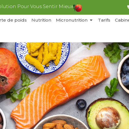
olution Pour Vous Sentir Mieux
rte de poids
Nutrition
Micronutrition
Tarifs
Cabin