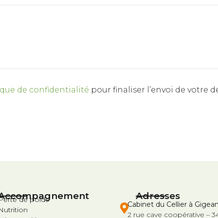
ique de confidentialité
pour finaliser l’envoi de votre
Accompagnement
Adresses
Perte de poids
Cabinet du Cellier à Gigea
Nutrition
2 rue cave coopérative –