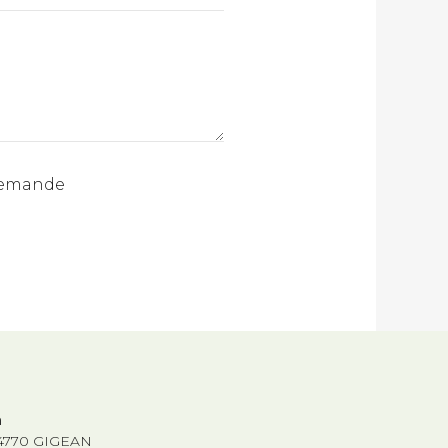
 demande
n
 34770 GIGEAN