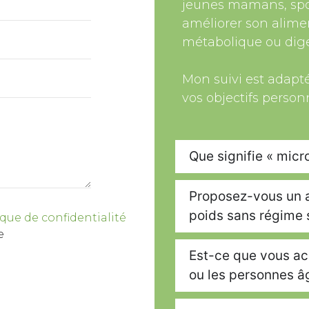
jeunes mamans, spor
améliorer son alime
métabolique ou diges
Mon suivi est adapté
vos objectifs person
Que signifie « micro
Proposez-vous un
poids sans régime s
ique de confidentialité
e
Est-ce que vous ac
ou les personnes â