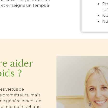
Pro
 et enseigne un temps à
(U
NU
Nu
re aider
ids ?
s vertus de
s prometteurs.. mais
aine généralement de
s alimentaires et une