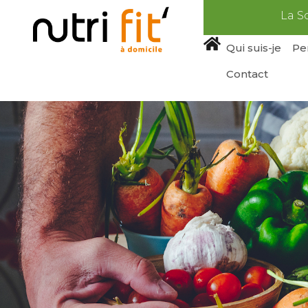
La S
Qui suis-je
Pe
Contact