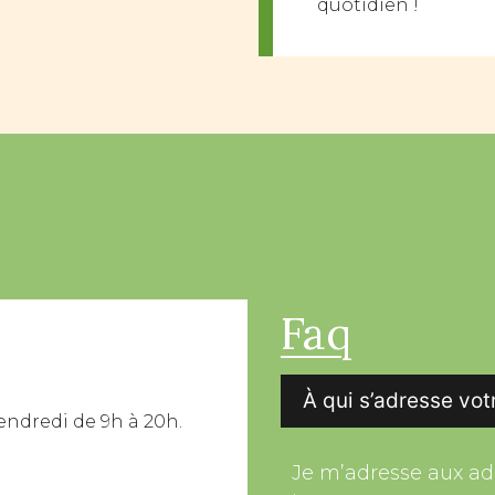
quotidien !
Faq
À qui s’adresse vo
endredi de 9h à 20h.
Je m’adresse aux ad