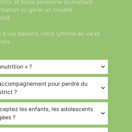
tifs, et toute personne souhaitant
ntation ou gérer un trouble
tif.
 à vos besoins, votre rythme de vie et
nels.
nutrition » ?
 accompagnement pour perdre du
trict ?
ceptez les enfants, les adolescents
gées ?