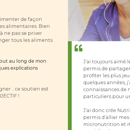
limenter de façon
es alimentaires. Bien
à ne pas se priver
ger tous les aliments
 tout au long de mon
J’ai toujours aimé 
ues explications
permis de partager
profiter les plus j
quelques années, j’
ner .. ce soutien est
connaissances de m
JECTIF !
particuliers pour u
J’ai donc crée Nutr
permis d’allier me
micronutrition et m