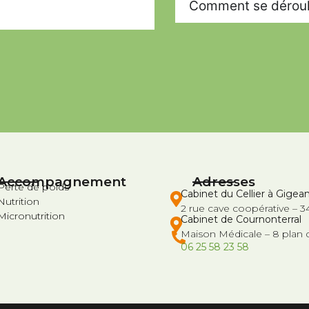
Comment se déroule
Accompagnement
Adresses
Perte de poids
Cabinet du Cellier à Gigea
Nutrition
2 rue cave coopérative –
Micronutrition
Cabinet de Cournonterral
Maison Médicale – 8 plan d
06 25 58 23 58