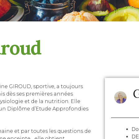
iroud
ine GIROUD, sportive, a toujours
G
is dès ses premières années
siologie et de la nutrition. Elle
e un Diplôme d’Etude Approfondies
Do
ine et par toutes les questions de
DE
me enceinte.., elle obtient