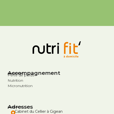
Accompagnement
Perte de poids
Nutrition
Micronutrition
Adresses
Cabinet du Cellier à Gigean